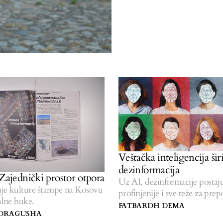
Veštačka inteligencija šir
dezinformacija
 Zajednički prostor otpora
Uz AI, dezinformacije postaj
nje kulture štampe na Kosovu
profinjenije i sve teže za pre
talne buke.
FATBARDH DEMA
DRAGUSHA