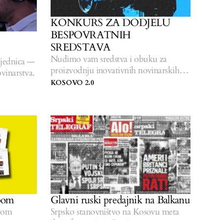
KONKURS ZA DODJELU
BESPOVRATNIH
SREDSTAVA
Nudimo vam sredstva i obuku za
ajednica —
proizvodnju inovativnih novinarskih
vinarstva.
sadržaja usmjerenih na javnost
KOSOVO 2.0
upom
Glavni ruski predajnik na Balkanu
erom
Srpsko stanovništvo na Kosovu meta