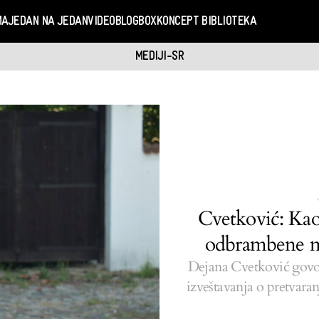
MA
JEDAN NA JEDAN
VIDEO
BLOGBOX
KONCEPT BIBLIOTEKA
MEDIJI-SR
Cvetković: Kao
odbrambene m
Dejana Cvetković govor
izveštavanja o pretvara