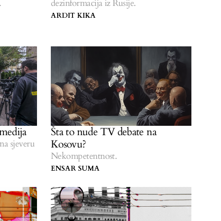
dezinformacija iz Rusije.
ARDIT KIKA
medija
Šta to nude TV debate na
Kosovu?
na sjeveru
Nekompetentnost.
ENSAR SUMA