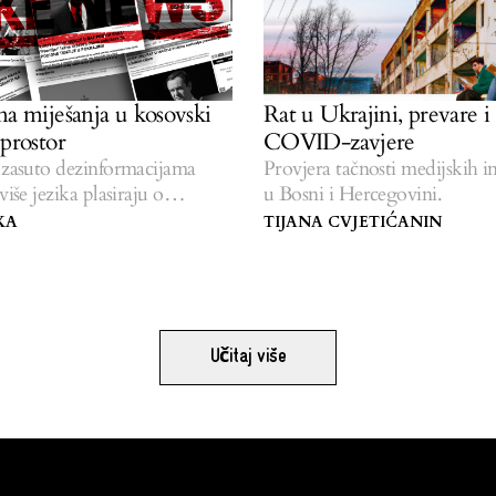
na miješanja u kosovski
Rat u Ukrajini, prevare i
 prostor
COVID-zavjere
 zasuto dezinformacijama
Provjera tačnosti medijskih i
više jezika plasiraju o
u Bosni i Hercegovini.
KA
TIJANA CVJETIĆANIN
Učitaj više