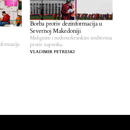
Borba protiv dezinformacija u
Severnoj Makedoniji
Malignim i nedemokratskim sredstvima
nformacija
protiv napretka.
VLADIMIR PETRESKI