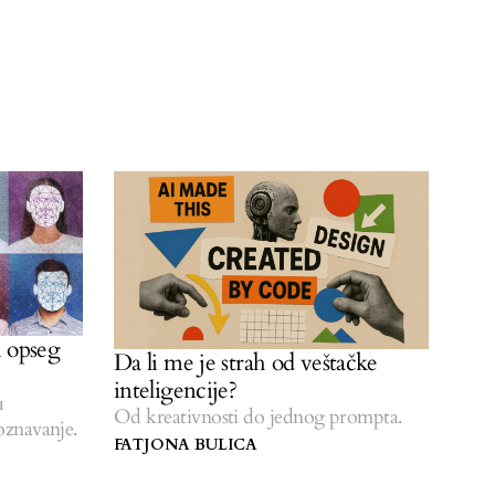
i opseg
Da li me je strah od veštačke
inteligencije?
u
Od kreativnosti do jednog prompta.
poznavanje.
FATJONA BULICA