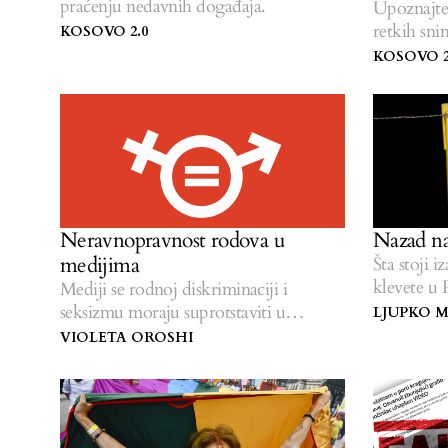
praćenju nedavnih događaja.
Upoznajte
retkih sni
KOSOVO 2.0
KOSOVO 2
Neravnopravnost rodova u
Nazad na
medijima
Šta stoji 
klevete u 
Mediji se rodnoj diskriminaciji i
seksizmu moraju suprotstaviti u
LJUPKO M
sopstvenim redovima.
VIOLETA OROSHI