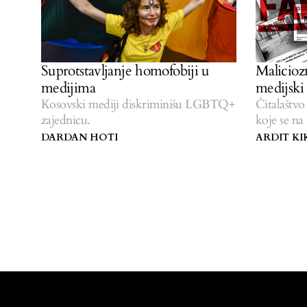
Suprotstavljanje homofobiji u
Malicioz
medijima
medijski
Kosovski mediji diskriminišu LGBTQ+
Čitalaštvo
zajednicu.
koje se na 
Kosovu.
DARDAN HOTI
ARDIT KI