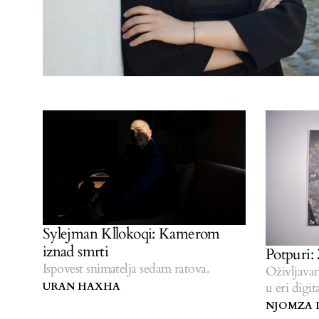
Sylejman Kllokoqi: Kamerom
iznad smrti
Potpuri:
Ispovest snimatelja sedam ratova.
Oživljava
u eri digi
URAN HAXHA
NJOMZA 