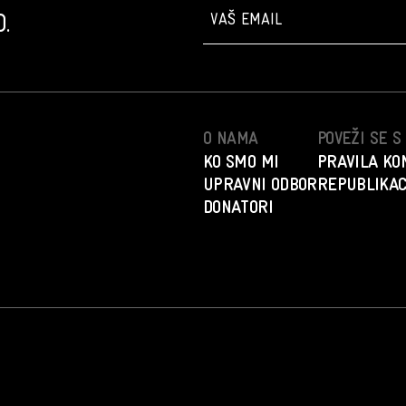
.
O NAMA
POVEŽI SE 
KO SMO MI
PRAVILA KO
UPRAVNI ODBOR
REPUBLIKAC
DONATORI