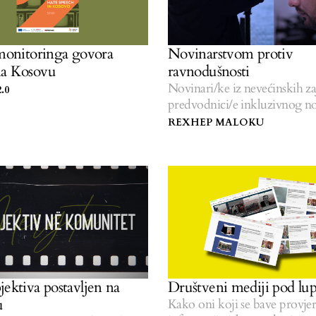
 monitoringa govora
Novinarstvom protiv
na Kosovu
ravnodušnosti
Novinari/ke iz nevećinskih z
.0
predvodnici/e inkluzivnog no
REXHEP MALOKU
jektiva postavljen na
Društveni mediji pod l
u
Kako oni koji se bave provj