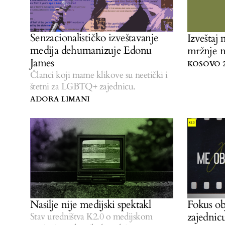
Senzacionalističko izveštavanje
Izveštaj
medija dehumanizuje Edonu
mržnje 
James
KOSOVO 2
Članci koji mame klikove su neetički i
štetni za LGBTQ+ zajednicu.
ADORA LIMANI
Nasilje nije medijski spektakl
Fokus ob
zajednic
Stav uredništva K2.0 o medijskom