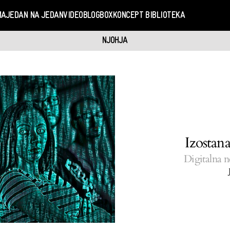
MA
JEDAN NA JEDAN
VIDEO
BLOGBOX
KONCEPT BIBLIOTEKA
NJOHJA
Izostana
Digitalna ne