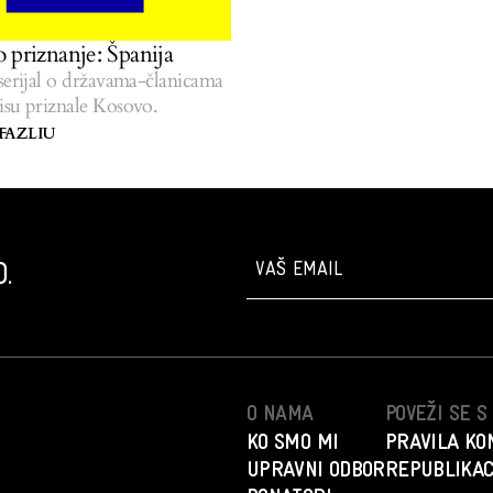
 priznanje: Španija
serijal o državama-članicama
isu priznale Kosovo.
FAZLIU
.
O NAMA
POVEŽI SE 
KO SMO MI
PRAVILA KO
UPRAVNI ODBOR
REPUBLIKAC