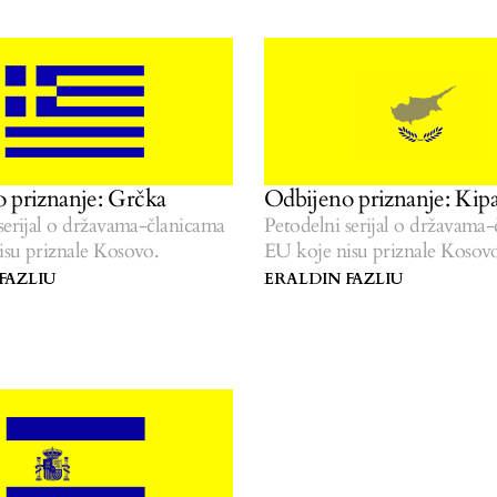
 priznanje: Grčka
Odbijeno priznanje: Kip
serijal o državama-članicama
Petodelni serijal o državama
isu priznale Kosovo.
EU koje nisu priznale Kosov
FAZLIU
ERALDIN FAZLIU