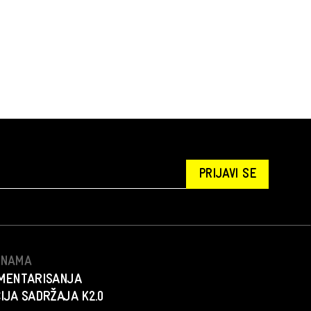
PRIJAVI SE
S NAMA
MENTARISANJA
IJA SADRŽAJA K2.0