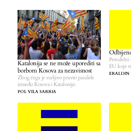
Odbijeno
Petodelni 
Katalonija se ne može uporediti sa
EU koje n
borbom Kosova za nezavisnost
ERALDIN 
Zbog čega je varljivo praviti paralele
između Kosova i Katalonije.
POL VILA SARRIA