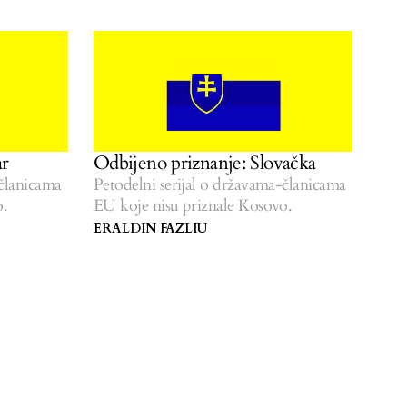
ar
Odbijeno priznanje: Slovačka
-članicama
Petodelni serijal o državama-članicama
o.
EU koje nisu priznale Kosovo.
ERALDIN FAZLIU