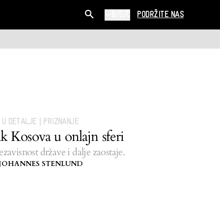
B/S/C
PODRŽITE NAS
U DETALJE
|
PRIZNANJE
k Kosova u onlajn sferi
zavisnost države i dalje zaostaje.
JOHANNES STENLUND