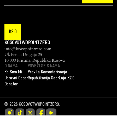
K2.0
KOSOVOTWOPOINTZERO
info@ktwopointzero.com
Ul. Ferata Dragaja 25
10 000 Priština, Republika Kosova
O NAMA
POVEŽI SE S NAMA
Ko Smo Mi
Pravila Komentarisanja
Upravni Odbor
Republikacija Sadržaja K2.0
Donatori
©
2026
KOSOVOTWOPOINTZERO.