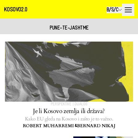
KOSOVO2.0
B/S/C
PUNE-TE-JASHTME
PERSPEKTIVE
|
DIJALOG
Je li Kosovo zemlja ili država?
Kako EU gleda na Kosovo i zašto je to važno.
ROBERT MUHARREMI
BERNARD NIKAJ
&