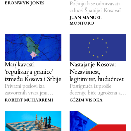
dogovora između Kosova i
Počinju li se odmrzavati
BRONWYN JONES
Srbije.
odnosi Španije i Kosova?
JUAN MANUEL
MONTORO
Manjkavosti
Nastajanje Kosova:
‘regulisanja granice’
Nezavisnost,
između Kosova i Srbije
legitimitet, budućnost
Privatni poslovi iza
Postignuća iz prošle
zatvorenih vrata jesu
decenije biće ugrožena ako
recept za buduće sukobe.
politički lideri ne
ROBERT MUHARREMI
GËZIM VISOKA
prevaziđu podele i
prioritetizuju nacionalne
interese.