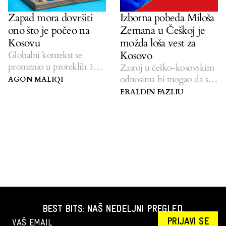
Zapad mora dovršiti
Izborna pobeda Miloša
ono što je počeo na
Zemana u Češkoj je
Kosovu
možda loša vest za
Kosovo
Globalni kontekst se
promenio u proteklih 10
Zastoj u češko-kosovskim
godina, ostavljajući
odnosima bi mogao da se
AGON MALIQI
Kosovo u limbu.
nastavi.
ERALDIN FAZLIU
BEST BITS: NAŠ NEDELJNI PREGLED.
PRIJAVI SE