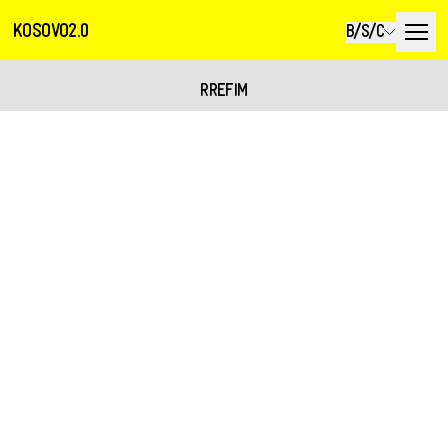
KOSOVO2.0
B/S/C
RREFIM