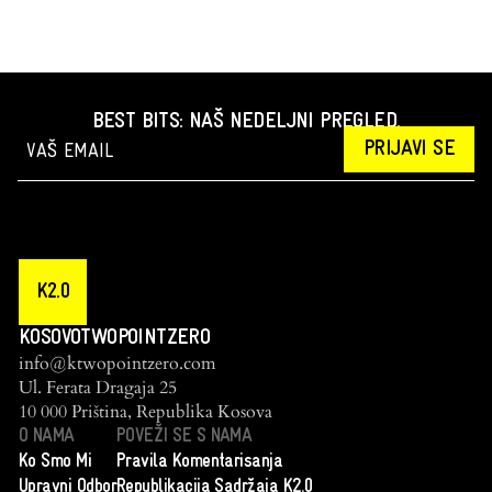
BEST BITS: NAŠ NEDELJNI PREGLED.
PRIJAVI SE
K2.0
KOSOVOTWOPOINTZERO
info@ktwopointzero.com
Ul. Ferata Dragaja 25
10 000 Priština, Republika Kosova
O NAMA
POVEŽI SE S NAMA
Ko Smo Mi
Pravila Komentarisanja
Upravni Odbor
Republikacija Sadržaja K2.0