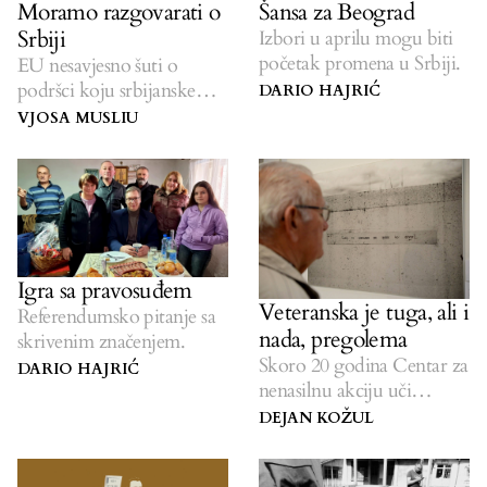
Moramo razgovarati o
Šansa za Beograd
Srbiji
Izbori u aprilu mogu biti
početak promena u Srbiji.
EU nesavjesno šuti o
podršci koju srbijanske
DARIO HAJRIĆ
vlasti daju Rusiji.
VJOSA MUSLIU
Igra sa pravosuđem
Veteranska je tuga, ali i
Referendumsko pitanje sa
nada, pregolema
skrivenim značenjem.
Skoro 20 godina Centar za
DARIO HAJRIĆ
nenasilnu akciju uči
društvo o miru.
DEJAN KOŽUL