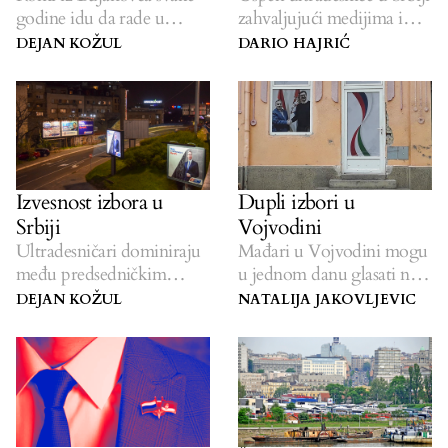
godine idu da rade u
zahvaljujući medijima i
Vojvodinu.
podršci invaziji u Ukrajini.
DEJAN KOŽUL
DARIO HAJRIĆ
Izvesnost izbora u
Dupli izbori u
Srbiji
Vojvodini
Ultradesničari dominiraju
Mađari u Vojvodini mogu
među predsedničkim
u jednom danu glasati na
kandidatima u Srbiji.
izborima u dve države.
DEJAN KOŽUL
NATALIJA JAKOVLJEVIC