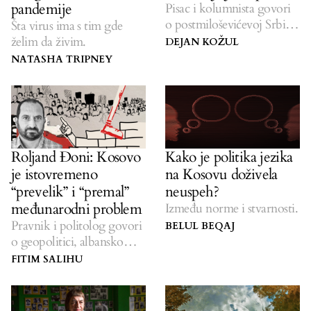
pandemije
Pisac i kolumnista govori
o postmiloševićevoj Srbiji,
Šta virus ima s tim gde
nacionalizmu i festivalu
želim da živim.
DEJAN KOŽUL
Polip.
NATASHA TRIPNEY
Roljand Đoni: Kosovo
Kako je politika jezika
je istovremeno
na Kosovu doživela
“prevelik” i “premal”
neuspeh?
međunarodni problem
Između norme i stvarnosti.
Pravnik i politolog govori
BELUL BEQAJ
o geopolitici, albanskom
nacionalizmu i
FITIM SALIHU
unutrašnjim tenzijama u
Albaniji.