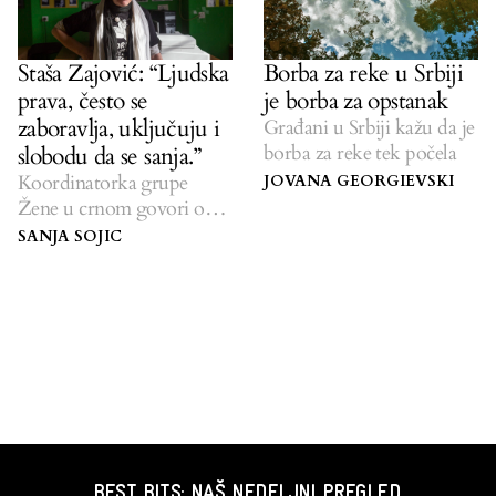
Staša Zajović: “Ljudska
Borba za reke u Srbiji
prava, često se
je borba za opstanak
zaboravlja, uključuju i
Građani u Srbiji kažu da je
borba za reke tek počela
slobodu da se sanja.”
Koordinatorka grupe
JOVANA GEORGIEVSKI
Žene u crnom govori o
izbeglicama, ratovima,
SANJA SOJIC
kosovskoj nezavisnosti i
ljudskim pravima.
BEST BITS: NAŠ NEDELJNI PREGLED.