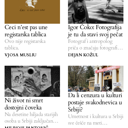
Ceci n’est pas une
Igor Čoko: Fotografija
registarska tablica
je tu da stavi svoj pečat
Ovo nije registarska
Fotograf i antropolog
tablica.
priča o značaju fotografije i
obavezi da ne zaboravimo.
VJOSA MUSLIU
DEJAN KOŽUL
Da li cenzura u kulturi
Ni život ni smrt
postaje svakodnevica u
dostojni čoveka
Srbiji?
Na desetine hiljada starijih
Umetnost i kultura u Srbiji
osoba u Srbiji zaključano u
sve češće na meti
staračkim domovima.