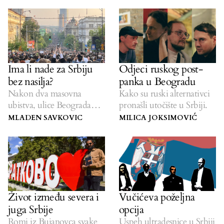
Ima li nade za Srbiju
Odjeci ruskog post-
bez nasilja?
panka u Beogradu
Nakon dva masovna
Kako su ruski alternativci
ubistva, ulice Beograda
pronašli utočište u Srbiji.
preplavili su najmasovniji
MLADEN SAVKOVIC
MILICA JOKSIMOVIĆ
protesti u ovom vijeku.
Život između severa i
Vučićeva poželjna
juga Srbije
opcija
Romi iz Bujanovca svake
Uspeh ultradesnice u Srbiji