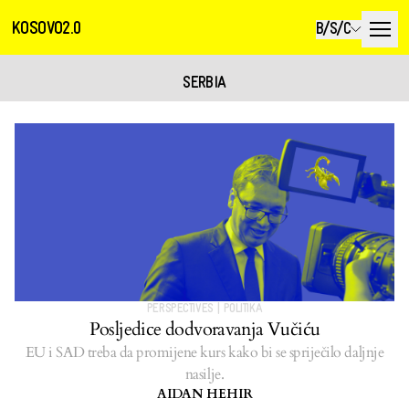
KOSOVO2.0
B/S/C
SERBIA
PERSPECTIVES
|
POLITIKA
Posljedice dodvoravanja Vučiću
EU i SAD treba da promijene kurs kako bi se spriječilo daljnje
nasilje.
AIDAN HEHIR