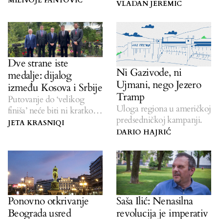
MILIVOJE PANTOVIĆ
nacionalista.
VLADAN JEREMIC
Dve strane iste
Ni Gazivode, ni
medalje: dijalog
Ujmani, nego Jezero
između Kosova i Srbije
Tramp
Putovanje do ‘velikog
Uloga regiona u američkoj
finiša’ neće biti ni kratko,
predsedničkoj kampanji.
ni lako.
JETA KRASNIQI
DARIO HAJRIĆ
Ponovno otkrivanje
Saša Ilić: Nenasilna
Beograda usred
revolucija je imperativ