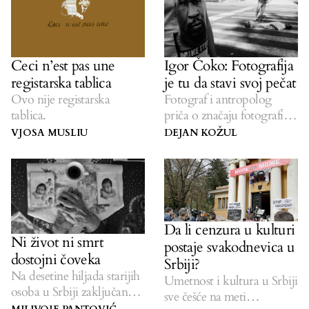
Ceci n’est pas une
Igor Čoko: Fotografija
registarska tablica
je tu da stavi svoj pečat
Ovo nije registarska
Fotograf i antropolog
tablica.
priča o značaju fotografije i
obavezi da ne zaboravimo.
VJOSA MUSLIU
DEJAN KOŽUL
Da li cenzura u kulturi
Ni život ni smrt
postaje svakodnevica u
dostojni čoveka
Srbiji?
Na desetine hiljada starijih
Umetnost i kultura u Srbiji
osoba u Srbiji zaključano u
sve češće na meti
staračkim domovima.