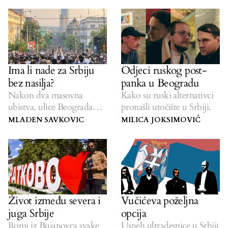
Ima li nade za Srbiju
Odjeci ruskog post-
bez nasilja?
panka u Beogradu
Nakon dva masovna
Kako su ruski alternativci
ubistva, ulice Beograda
pronašli utočište u Srbiji.
preplavili su najmasovniji
MLADEN SAVKOVIC
MILICA JOKSIMOVIĆ
protesti u ovom vijeku.
Život između severa i
Vučićeva poželjna
juga Srbije
opcija
Romi iz Bujanovca svake
Uspeh ultradesnice u Srbiji