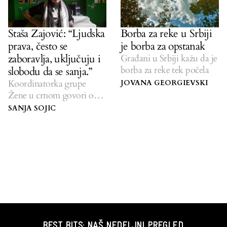
Staša Zajović: “Ljudska
Borba za reke u Srbiji
prava, često se
je borba za opstanak
zaboravlja, uključuju i
Građani u Srbiji kažu da je
borba za reke tek počela
slobodu da se sanja.”
Koordinatorka grupe
JOVANA GEORGIEVSKI
Žene u crnom govori o
izbeglicama, ratovima,
SANJA SOJIC
kosovskoj nezavisnosti i
ljudskim pravima.
BEST BITS: NAŠ NEDELJNI PREGLED.