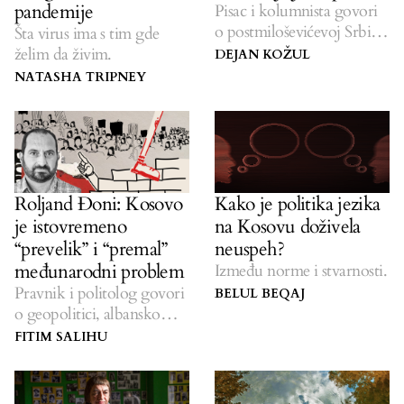
pandemije
Pisac i kolumnista govori
o postmiloševićevoj Srbiji,
Šta virus ima s tim gde
nacionalizmu i festivalu
želim da živim.
DEJAN KOŽUL
Polip.
NATASHA TRIPNEY
Roljand Đoni: Kosovo
Kako je politika jezika
je istovremeno
na Kosovu doživela
“prevelik” i “premal”
neuspeh?
međunarodni problem
Između norme i stvarnosti.
Pravnik i politolog govori
BELUL BEQAJ
o geopolitici, albanskom
nacionalizmu i
FITIM SALIHU
unutrašnjim tenzijama u
Albaniji.