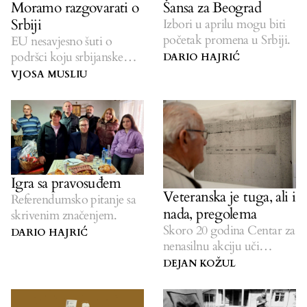
Moramo razgovarati o
Šansa za Beograd
Srbiji
Izbori u aprilu mogu biti
početak promena u Srbiji.
EU nesavjesno šuti o
podršci koju srbijanske
DARIO HAJRIĆ
vlasti daju Rusiji.
VJOSA MUSLIU
Igra sa pravosuđem
Veteranska je tuga, ali i
Referendumsko pitanje sa
nada, pregolema
skrivenim značenjem.
Skoro 20 godina Centar za
DARIO HAJRIĆ
nenasilnu akciju uči
društvo o miru.
DEJAN KOŽUL