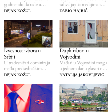
godine idu da rade u
zahvaljujući medijima i
Vojvodinu.
podršci invaziji u Ukrajini.
DEJAN KOŽUL
DARIO HAJRIĆ
Izvesnost izbora u
Dupli izbori u
Srbiji
Vojvodini
Ultradesničari dominiraju
Mađari u Vojvodini mogu
među predsedničkim
u jednom danu glasati na
kandidatima u Srbiji.
izborima u dve države.
DEJAN KOŽUL
NATALIJA JAKOVLJEVIC