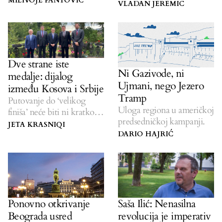
MILIVOJE PANTOVIĆ
nacionalista.
VLADAN JEREMIC
Dve strane iste
Ni Gazivode, ni
medalje: dijalog
Ujmani, nego Jezero
između Kosova i Srbije
Tramp
Putovanje do ‘velikog
Uloga regiona u američkoj
finiša’ neće biti ni kratko,
predsedničkoj kampanji.
ni lako.
JETA KRASNIQI
DARIO HAJRIĆ
Ponovno otkrivanje
Saša Ilić: Nenasilna
Beograda usred
revolucija je imperativ