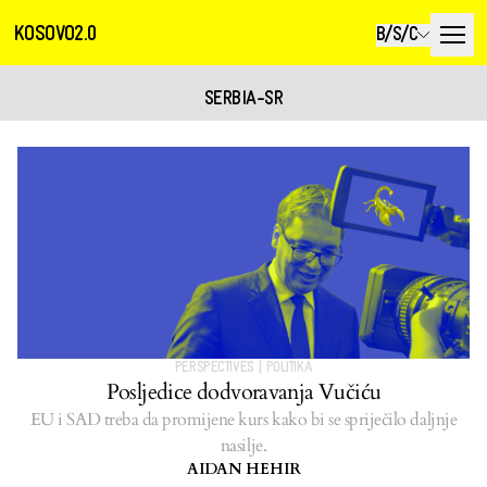
KOSOVO2.0
B/S/C
SERBIA-SR
PERSPECTIVES
|
POLITIKA
Posljedice dodvoravanja Vučiću
EU i SAD treba da promijene kurs kako bi se spriječilo daljnje
nasilje.
AIDAN HEHIR