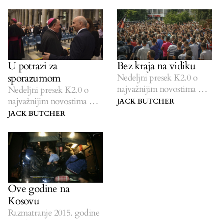
U potrazi za
Bez kraja na vidiku
sporazumom
Nedeljni presek K2.0 o
najvažnijim novostima na
Nedeljni presek K2.0 o
Kosovu.
najvažnijim novostima na
JACK BUTCHER
Kosovu.
JACK BUTCHER
Ove godine na
Kosovu
Razmatranje 2015. godine