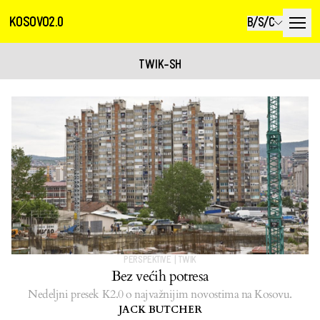
KOSOVO2.0
B/S/C
TWIK-SH
PERSPEKTIVE
|
TWIK
Bez većih potresa
Nedeljni presek K2.0 o najvažnijim novostima na Kosovu.
JACK BUTCHER