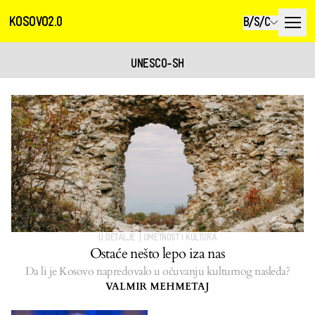
KOSOVO2.0
B/S/C
UNESCO-SH
U DETALJE
|
UMETNOST I KULTURA
Ostaće nešto lepo iza nas
Da li je Kosovo napredovalo u očuvanju kulturnog nasleđa?
VALMIR MEHMETAJ