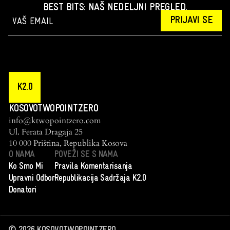
BEST BITS: NAŠ NEDELJNI PREGLED.
PRIJAVI SE
K2.0
KOSOVOTWOPOINTZERO
info@ktwopointzero.com
Ul. Ferata Dragaja 25
10 000 Priština, Republika Kosova
O NAMA
POVEŽI SE S NAMA
Ko Smo Mi
Pravila Komentarisanja
Upravni Odbor
Republikacija Sadržaja K2.0
Donatori