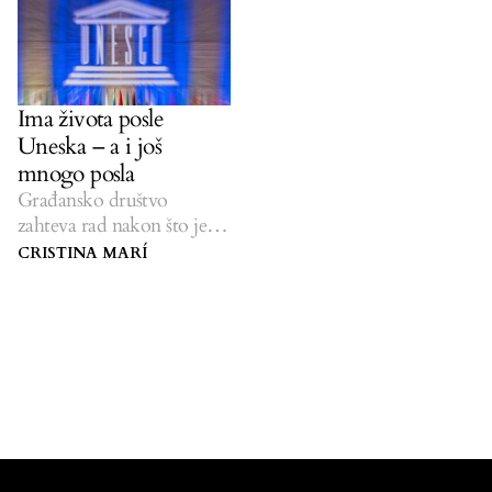
Ima života posle
Uneska – a i još
mnogo posla
Građansko društvo
zahteva rad nakon što je
odbijena aplikacija za
CRISTINA MARÍ
članstvo Kosova.