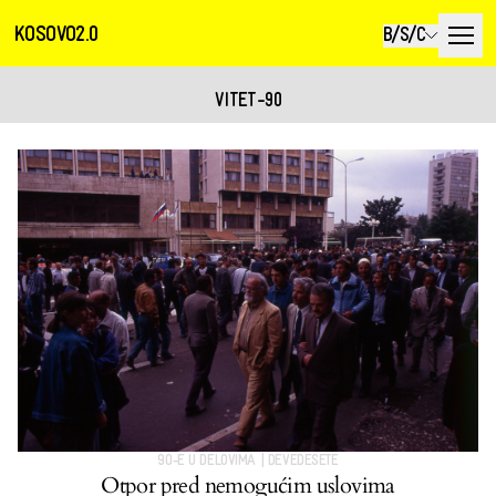
KOSOVO2.0
B/S/C
VITET-90
90-E U DELOVIMA
|
DEVEDESETE
Otpor pred nemogućim uslovima