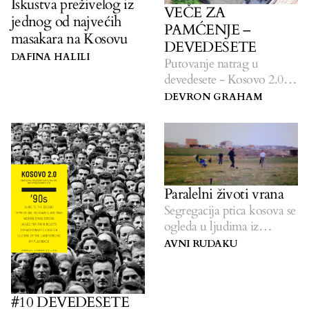
Iskustva preživelog iz
VEČE ZA
jednog od najvećih
PAMĆENJE –
masakara na Kosovu
DEVEDESETE
DAFINA HALILI
Putovanje natrag u
devedesete - Kosovo 2.0
objavljuje svoje konačno
DEVRON GRAHAM
štampano izdanje časopisa.
Paralelni životi vrana
Segregacija ptica kosova se
ogleda u ljudima iz
Gnjilana tokom
AVNI RUDAKU
devedesetih dodina
#10 DEVEDESETE