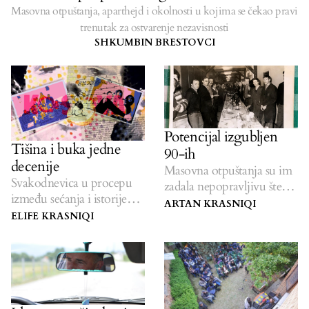
Masovna otpuštanja, aparthejd i okolnosti u kojima se čekao pravi
trenutak za ostvarenje nezavisnosti
SHKUMBIN BRESTOVCI
Potencijal izgubljen
Tišina i buka jedne
90-ih
decenije
Masovna otpuštanja su im
Svakodnevica u procepu
zadala nepopravljivu štetu
između sećanja i istorije
— sada su zanemareni u
ARTAN KRASNIQI
devedesetih.
penziji.
ELIFE KRASNIQI