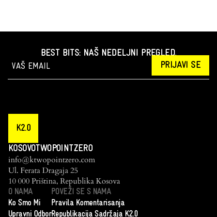
oblikovanju savremenog
identiteta i sećanja na
Kosovu.
BEST BITS: NAŠ NEDELJNI PREGLED.
PRIJAVI SE
K2.0
KOSOVOTWOPOINTZERO
info@ktwopointzero.com
Ul. Ferata Dragaja 25
10 000 Priština, Republika Kosova
O NAMA
POVEŽI SE S NAMA
Ko Smo Mi
Pravila Komentarisanja
Upravni Odbor
Republikacija Sadržaja K2.0