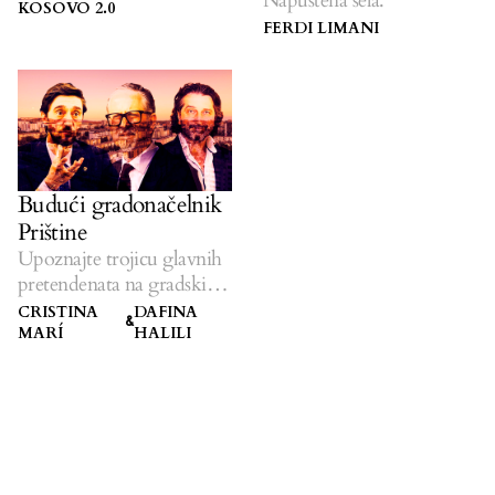
Napuštena sela.
KOSOVO 2.0
FERDI LIMANI
Budući gradonačelnik
Prištine
Upoznajte trojicu glavnih
pretendenata na gradski
presto.
CRISTINA
DAFINA
&
MARÍ
HALILI