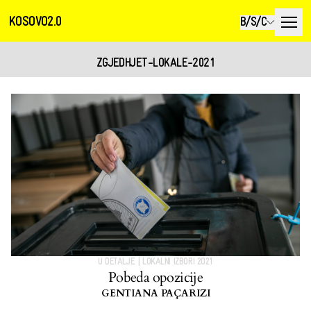
KOSOVO2.0
B/S/C
ZGJEDHJET-LOKALE-2021
U DETALJE
|
LOKALNI IZBORI 2021
Pobeda opozicije
GENTIANA PAÇARIZI