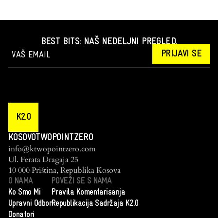
BEST BITS: NAŠ NEDELJNI PREGLED.
PRIJAVI SE
K2.0
KOSOVOTWOPOINTZERO
info@ktwopointzero.com
Ul. Ferata Dragaja 25
10 000 Priština, Republika Kosova
O NAMA
POVEŽI SE S NAMA
Ko Smo Mi
Pravila Komentarisanja
Upravni Odbor
Republikacija Sadržaja K2.0
Donatori