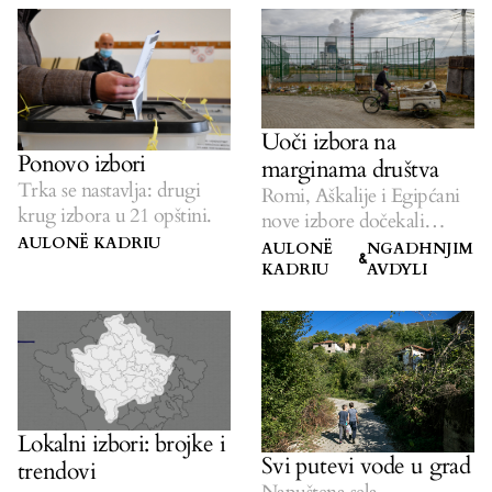
Uoči izbora na
Ponovo izbori
marginama društva
Trka se nastavlja: drugi
Romi, Aškalije i Egipćani
krug izbora u 21 opštini.
nove izbore dočekali
osiromašeni i izopćeni.
AULONË KADRIU
AULONË
NGADHNJIM
&
KADRIU
AVDYLI
Lokalni izbori: brojke i
Svi putevi vode u grad
trendovi