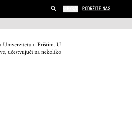
B/S/C
PODRŽITE NAS
a Univerzitetu u Prištini. U
ve, učestvujući na nekoliko