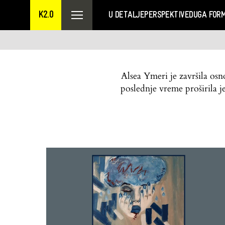
K2.0
U DETALJE
PERSPEKTIVE
DUGA FOR
Alsea Ymeri je završila osn
poslednje vreme proširila 