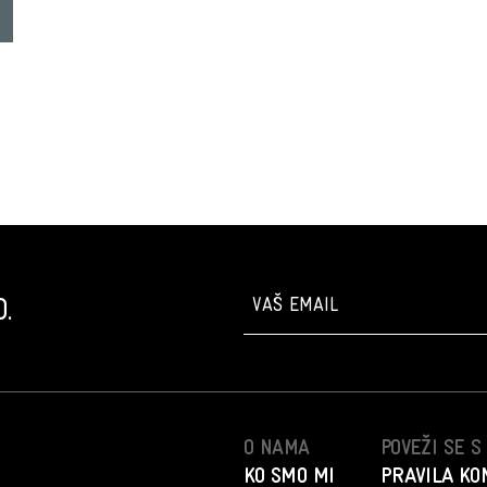
.
O NAMA
POVEŽI SE 
KO SMO MI
PRAVILA KO