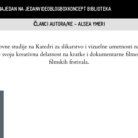
MA
JEDAN NA JEDAN
VIDEO
BLOGBOX
KONCEPT BIBLIOTEKA
ČLANCI AUTORA/KE - ALSEA YMERI
ovne studije na Katedri za slikarstvo i vizuelne umetnosti n
je svoju kreativnu delatnost na kratke i dokumentarne filmo
filmskih festivala.