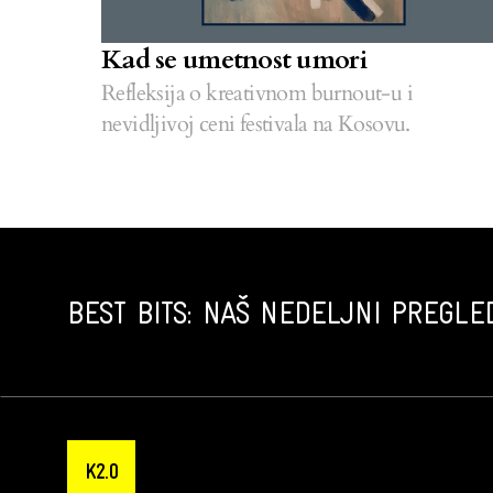
Kad se umetnost umori
Refleksija o kreativnom burnout-u i
nevidljivoj ceni festivala na Kosovu.
BEST BITS: NAŠ NEDELJNI PREGLED
K2.0