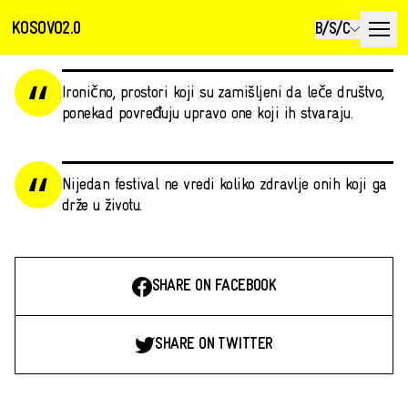
KOSOVO2.0
B/S/C
Ironično, prostori koji su zamišljeni da leče društvo,
ponekad povređuju upravo one koji ih stvaraju.
Nijedan festival ne vredi koliko zdravlje onih koji ga
drže u životu.
SHARE ON FACEBOOK
SHARE ON TWITTER