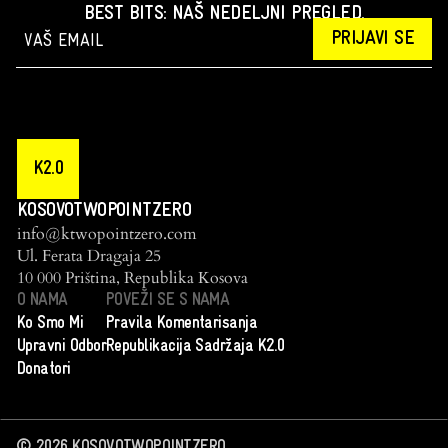
BEST BITS: NAŠ NEDELJNI PREGLED.
PRIJAVI SE
K2.0
KOSOVOTWOPOINTZERO
info@ktwopointzero.com
Ul. Ferata Dragaja 25
10 000 Priština, Republika Kosova
O NAMA
POVEŽI SE S NAMA
Ko Smo Mi
Pravila Komentarisanja
Upravni Odbor
Republikacija Sadržaja K2.0
Donatori
©
2026
KOSOVOTWOPOINTZERO.