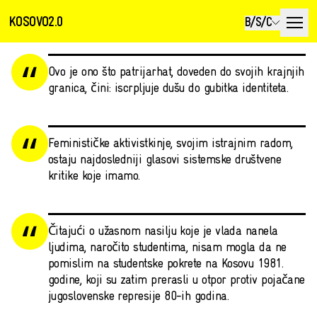
KOSOVO2.0
B/S/C
Ovo je ono što patrijarhat, doveden do svojih krajnjih
granica, čini: iscrpljuje dušu do gubitka identiteta.
Feminističke aktivistkinje, svojim istrajnim radom,
ostaju najdosledniji glasovi sistemske društvene
kritike koje imamo.
Čitajući o užasnom nasilju koje je vlada nanela
ljudima, naročito studentima, nisam mogla da ne
pomislim na studentske pokrete na Kosovu 1981.
godine, koji su zatim prerasli u otpor protiv pojačane
jugoslovenske represije 80-ih godina.