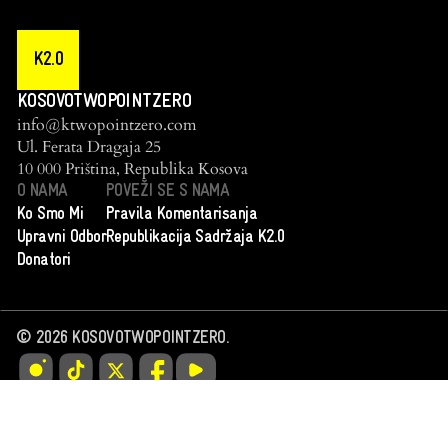
K2.0
KOSOVOTWOPOINTZERO
info@ktwopointzero.com
Ul. Ferata Dragaja 25
10 000 Priština, Republika Kosova
O NAMA
POVEŽI SE S NAMA
Ko Smo Mi
Pravila Komentarisanja
Upravni Odbor
Republikacija Sadržaja K2.0
Donatori
©
2026
KOSOVOTWOPOINTZERO.