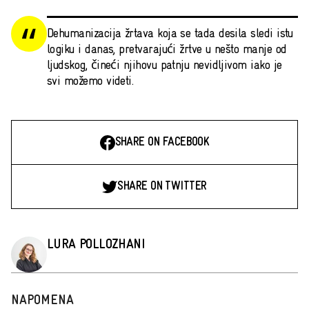
Dehumanizacija žrtava koja se tada desila sledi istu
logiku i danas, pretvarajući žrtve u nešto manje od
ljudskog, čineći njihovu patnju nevidljivom iako je
svi možemo videti.
SHARE ON FACEBOOK
SHARE ON TWITTER
LURA POLLOZHANI
NAPOMENA