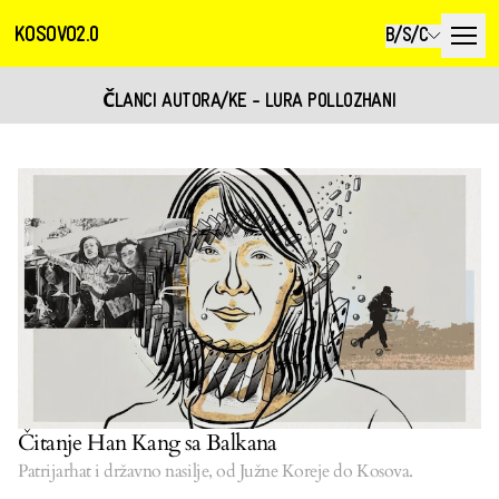
KOSOVO2.0
B/S/C
ČLANCI AUTORA/KE - LURA POLLOZHANI
Čitanje Han Kang sa Balkana
Patrijarhat i državno nasilje, od Južne Koreje do Kosova.