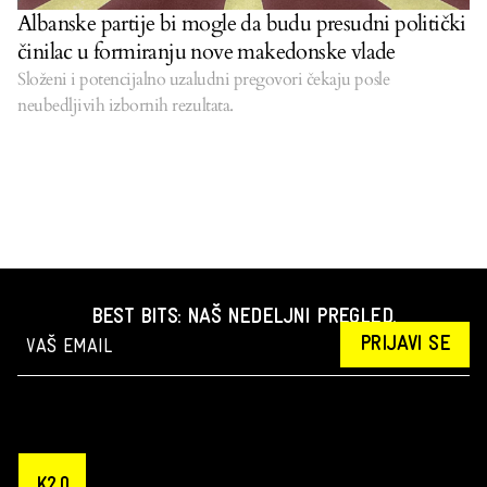
Albanske partije bi mogle da budu presudni politički
činilac u formiranju nove makedonske vlade
Složeni i potencijalno uzaludni pregovori čekaju posle
neubedljivih izbornih rezultata.
BEST BITS: NAŠ NEDELJNI PREGLED.
PRIJAVI SE
K2.0