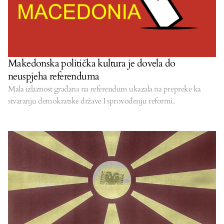
Makedonska politička kultura je dovela do
neuspjeha referenduma
Mala izlaznost građana na referendum ukazala na prepreke ka
stvaranju demokratske države I sprovođenju reformi.