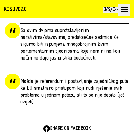
KOSOVO2.0
B/S/C
Sa ovim dvjema suprotstavljenim
narativima/stavovima, predstojećae sedmica će
sigurno biti ispunjena mnogobrojnim živim
parlamentarnim sjednicama koje nam ni na koji
način ne daju jasnu sliku budućnosti.
Možda je referendum i postavljanje zajedničkog puta
ka EU smatrano pristupom koji nudi rješenje svih
problema u jednom potezu, ali to se nije desilo (još
uvijek).
SHARE ON FACEBOOK