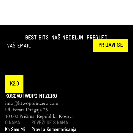
BEST BITS: NAŠ NEDELJNI PREGLED.
PRIJAVI SE
K2.0
KOSOVOTWOPOINTZERO
info@ktwopointzero.com
Ul. Ferata Dragaja 25
10 000 Priština, Republika Kosova
O NAMA
POVEŽI SE S NAMA
Ko Smo Mi
Pravila Komentarisanja