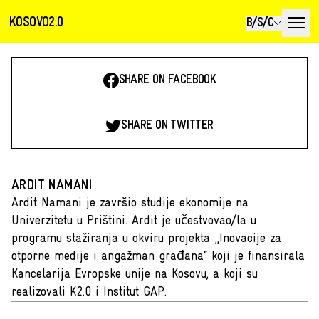
KOSOVO2.0
B/S/C
SHARE ON FACEBOOK
SHARE ON TWITTER
ARDIT NAMANI
Ardit Namani je završio studije ekonomije na
Univerzitetu u Prištini. Ardit je učestvovao/la u
programu stažiranja u okviru projekta „Inovacije za
otporne medije i angažman građana“ koji je finansirala
Kancelarija Evropske unije na Kosovu, a koji su
realizovali K2.0 i Institut GAP.