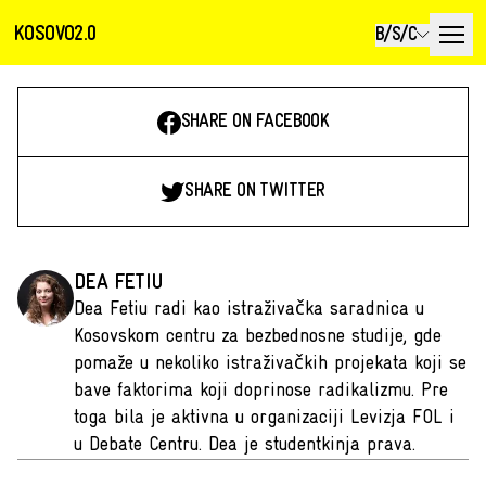
KOSOVO2.0
B/S/C
SHARE ON FACEBOOK
SHARE ON TWITTER
DEA FETIU
Dea Fetiu radi kao istraživačka saradnica u
Kosovskom centru za bezbednosne studije, gde
pomaže u nekoliko istraživačkih projekata koji se
bave faktorima koji doprinose radikalizmu. Pre
toga bila je aktivna u organizaciji Levizja FOL i
u Debate Centru. Dea je studentkinja prava.