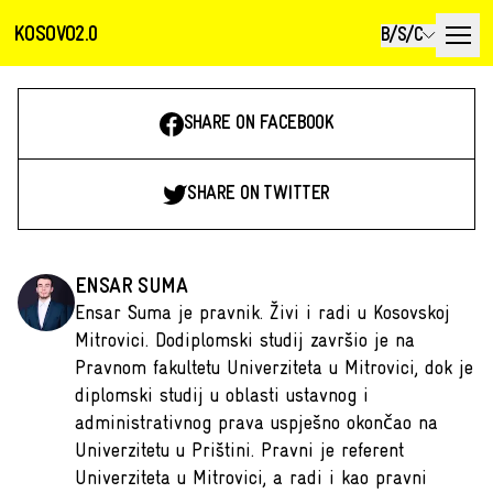
KOSOVO2.0
B/S/C
SHARE ON FACEBOOK
SHARE ON TWITTER
ENSAR SUMA
Ensar Suma je pravnik. Živi i radi u Kosovskoj
Mitrovici. Dodiplomski studij završio je na
Pravnom fakultetu Univerziteta u Mitrovici, dok je
diplomski studij u oblasti ustavnog i
administrativnog prava uspješno okončao na
Univerzitetu u Prištini. Pravni je referent
Univerziteta u Mitrovici, a radi i kao pravni