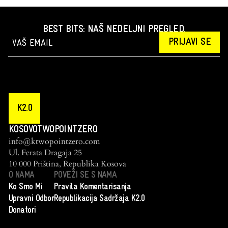
BEST BITS: NAŠ NEDELJNI PREGLED.
PRIJAVI SE
K2.0
KOSOVOTWOPOINTZERO
info@ktwopointzero.com
Ul. Ferata Dragaja 25
10 000 Priština, Republika Kosova
O NAMA
POVEŽI SE S NAMA
Ko Smo Mi
Pravila Komentarisanja
Upravni Odbor
Republikacija Sadržaja K2.0
Donatori