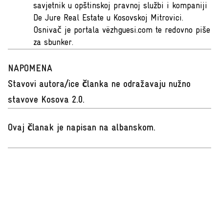
savjetnik u opštinskoj pravnoj službi i kompaniji
De Jure Real Estate u Kosovskoj Mitrovici.
Osnivač je portala vëzhguesi.com te redovno piše
za sbunker.
NAPOMENA
Stavovi autora/ice članka ne odražavaju nužno
stavove Kosova 2.0.
Ovaj članak je napisan na albanskom
.