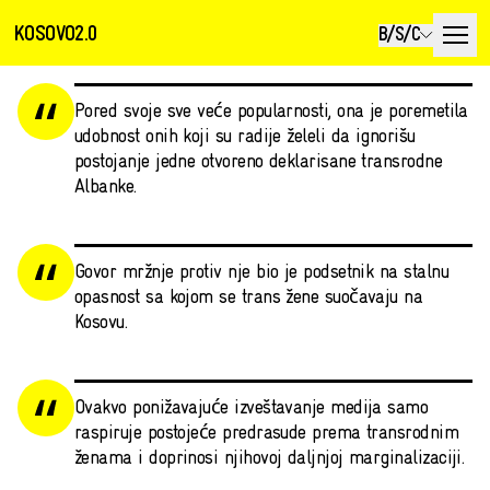
KOSOVO2.0
B/S/C
Pored svoje sve veće popularnosti, ona je poremetila
udobnost onih koji su radije želeli da ignorišu
postojanje jedne otvoreno deklarisane transrodne
Albanke.
Govor mržnje protiv nje bio je podsetnik na stalnu
opasnost sa kojom se trans žene suočavaju na
Kosovu.
Ovakvo ponižavajuće izveštavanje medija samo
raspiruje postojeće predrasude prema transrodnim
ženama i doprinosi njihovoj daljnjoj marginalizaciji.