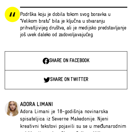
Podrška koju je dobila tokom svog boravka u
“Velikom bratu” bila je ključna u stvaranju
prihvatljivijeg društva, ali je medijsko predstavljanje
još uvek daleko od zadovoljavajućeg.
SHARE ON FACEBOOK
SHARE ON TWITTER
ADORA LIMANI
Adora Limani je 18-godišnja novinarska
spisateljica iz Severne Makedonije. Njeni
kreativni tekstovi pojavili su se u međunarodnim